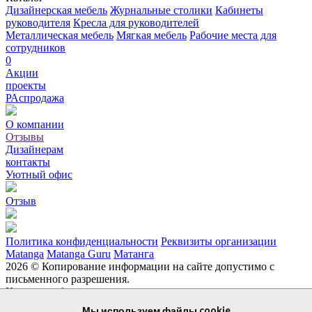
Дизайнерская мебель
Журнальные столики
Кабинеты
руководителя
Кресла для руководителей
Металлическая мебель
Мягкая мебель
Рабочие места для
сотрудников
0
Акции
проекты
РАспродажа
О компании
Отзывы
Дизайнерам
контакты
Уютный офис
Отзыв
Политика конфиденциальности
Реквизиты организации
Matanga
Matanga Guru
Матанга
2026 © Копирование информации на сайте допустимо с
письменного разрешения.
Каталог мебели
Главная
Дизайнерам
Дизайнерская мебель
Журнальные
Мы используем файлы cookie