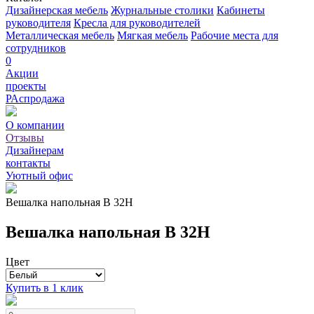
Дизайнерская мебель
Журнальные столики
Кабинеты
руководителя
Кресла для руководителей
Металлическая мебель
Мягкая мебель
Рабочие места для
сотрудников
0
Акции
проекты
РАспродажа
О компании
Отзывы
Дизайнерам
контакты
Уютный офис
Вешалка напольная В 32Н
Вешалка напольная В 32Н
Цвет
Купить в 1 клик