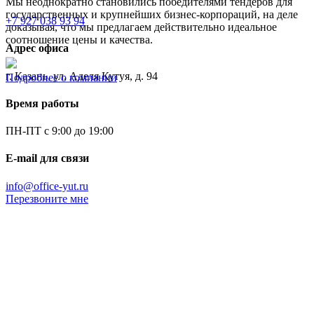
Мы неоднократно становились победителями тендеров для
государственных и крупнейших бизнес-корпораций, на деле
+7 927 038 93 94
доказывая, что мы предлагаем действительно идеальное
соотношение цены и качества.
Адрес офиса
г. Казань, ул. Аделя Кутуя, д. 94
Подробнее о компании
Время работы
ПН-ПТ с 9:00 до 19:00
E-mail для связи
info@office-yut.ru
Перезвоните мне