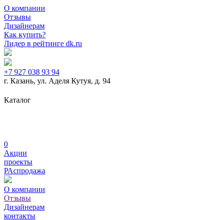
О компании
Отзывы
Дизайнерам
Как купить?
Лидер в рейтинге dk.ru
+7 927 038 93 94
г. Казань, ул. Аделя Кутуя, д. 94
Дизайнерская мебель
Журнальные столики
Кабинеты
Каталог
руководителя
Кресла для руководителей
Металлическая мебель
Мягкая мебель
Рабочие места для
сотрудников
0
Акции
проекты
РАспродажа
О компании
Отзывы
Дизайнерам
контакты