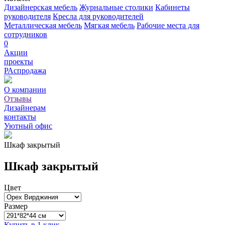
Дизайнерская мебель
Журнальные столики
Кабинеты
руководителя
Кресла для руководителей
Металлическая мебель
Мягкая мебель
Рабочие места для
сотрудников
0
Акции
проекты
РАспродажа
О компании
Отзывы
Дизайнерам
контакты
Уютный офис
Шкаф закрытый
Шкаф закрытый
Цвет
Размер
Купить в 1 клик