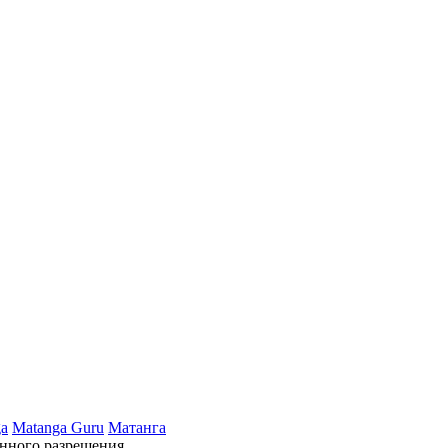
ga
Matanga Guru
Матанга
нного разрешения.