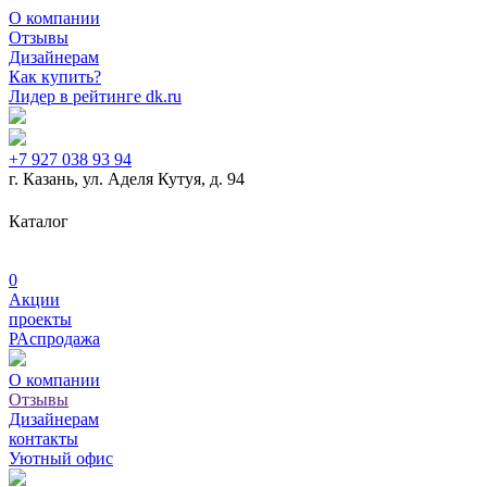
О компании
Отзывы
Дизайнерам
Как купить?
Лидер в рейтинге dk.ru
+7 927 038 93 94
г. Казань, ул. Аделя Кутуя, д. 94
Дизайнерская мебель
Журнальные столики
Кабинеты руководи
Каталог
Металлическая мебель
Мягкая мебель
Рабочие места для сотру
0
Акции
проекты
РАспродажа
О компании
Отзывы
Дизайнерам
контакты
Уютный офис