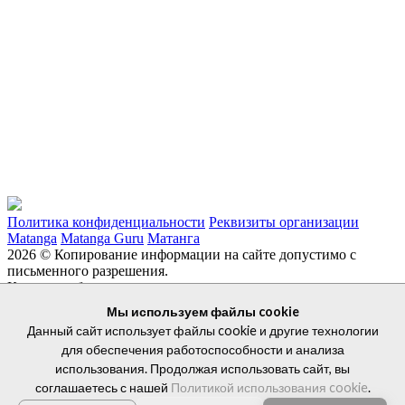
Политика конфиденциальности
Реквизиты организации
Matanga
Matanga Guru
Матанга
2026 © Копирование информации на сайте допустимо с
письменного разрешения.
Каталог мебели
Главная
Дизайнерам
Дизайнерская мебель
Журнальные
Мы используем файлы cookie
столики
Кабинеты руководителя
Данный сайт использует файлы cookie и другие технологии
Кресла для руководителей
Металлическая мебель
Мягкая
для обеспечения работоспособности и анализа
мебель
Рабочие места для сотрудников
+7 927 038 93 94
использования. Продолжая использовать сайт, вы
соглашаетесь с нашей
Политикой использования cookie
.