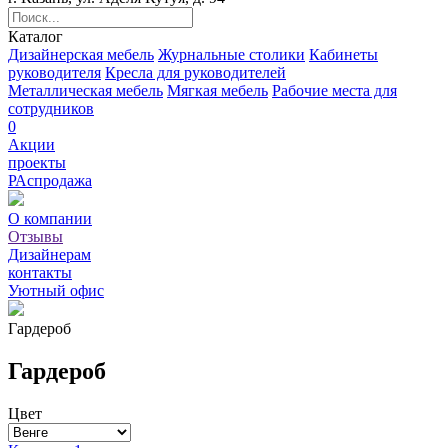
Каталог
Дизайнерская мебель
Журнальные столики
Кабинеты
руководителя
Кресла для руководителей
Металлическая мебель
Мягкая мебель
Рабочие места для
сотрудников
0
Акции
проекты
РАспродажа
О компании
Отзывы
Дизайнерам
контакты
Уютный офис
Гардероб
Гардероб
Цвет