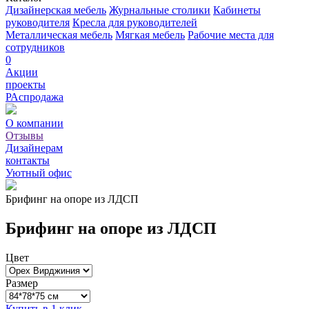
Дизайнерская мебель
Журнальные столики
Кабинеты
руководителя
Кресла для руководителей
Металлическая мебель
Мягкая мебель
Рабочие места для
сотрудников
0
Акции
проекты
РАспродажа
О компании
Отзывы
Дизайнерам
контакты
Уютный офис
Брифинг на опоре из ЛДСП
Брифинг на опоре из ЛДСП
Цвет
Размер
Купить в 1 клик