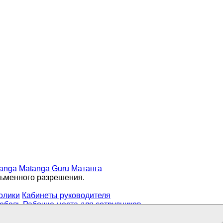
anga
Matanga Guru
Матанга
сьменного разрешения.
олики
Кабинеты руководителя
ебель
Рабочие места для сотрудников