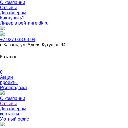
О компании
Отзывы
Дизайнерам
Как купить?
Лидер в рейтинге dk.ru
+7 927 038 93 94
г. Казань, ул. Аделя Кутуя, д. 94
Дизайнерская мебель
Журнальные столики
Кабинеты руко
Каталог
Металлическая мебель
Мягкая мебель
Рабочие места для с
0
Акции
проекты
РАспродажа
О компании
Отзывы
Дизайнерам
контакты
Уютный офис