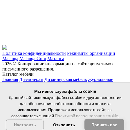
Политика конфиденциальности
Реквизиты организации
Matanga
Matanga Guru
Матанга
2026 © Копирование информации на сайте допустимо с
письменного разрешения.
Каталог мебели
Главная
Дизайнерам
Дизайнерская мебель
Журнальные
столики
Кабинеты руководителя
Кресла для руководителей
Металлическая мебель
Мягкая
Мы используем файлы cookie
мебель
Рабочие места для сотрудников
Данный сайт использует файлы cookie и другие технологии
+7 927 038 93 94
для обеспечения работоспособности и анализа
использования. Продолжая использовать сайт, вы
соглашаетесь с нашей
Политикой использования cookie
.
Отклонить
Принять все
Настроить
г. Казань, ул. Аделя Кутуя, д. 94