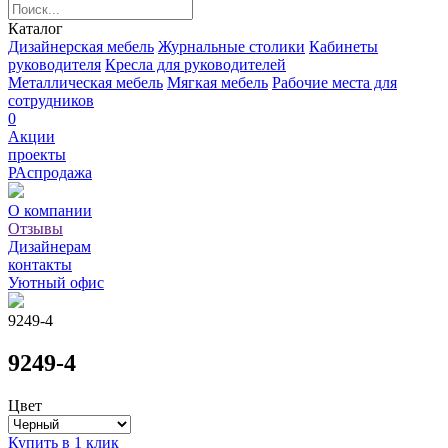
Каталог
Дизайнерская мебель
Журнальные столики
Кабинеты
руководителя
Кресла для руководителей
Металлическая мебель
Мягкая мебель
Рабочие места для
сотрудников
0
Акции
проекты
РАспродажа
О компании
Отзывы
Дизайнерам
контакты
Уютный офис
9249-4
9249-4
Цвет
Купить в 1 клик