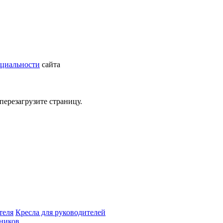
циальности
сайта
перезагрузите страницу.
теля
Кресла для руководителей
дников