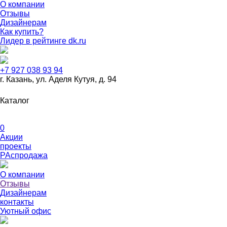
О компании
Отзывы
Дизайнерам
Как купить?
Лидер в рейтинге dk.ru
+7 927 038 93 94
г. Казань, ул. Аделя Кутуя, д. 94
Дизайнерская мебель
Журнальные столики
Кабинеты руко
Каталог
Металлическая мебель
Мягкая мебель
Рабочие места для с
0
Акции
проекты
РАспродажа
О компании
Отзывы
Дизайнерам
контакты
Уютный офис