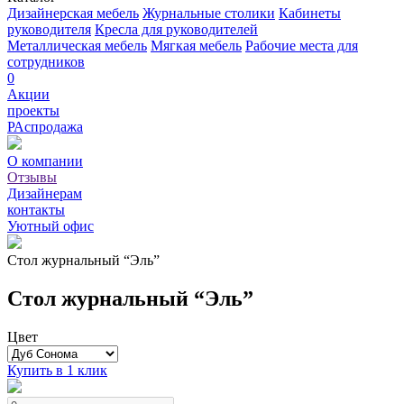
Дизайнерская мебель
Журнальные столики
Кабинеты
руководителя
Кресла для руководителей
Металлическая мебель
Мягкая мебель
Рабочие места для
сотрудников
0
Акции
проекты
РАспродажа
О компании
Отзывы
Дизайнерам
контакты
Уютный офис
Стол журнальный “Эль”
Стол журнальный “Эль”
Цвет
Купить в 1 клик