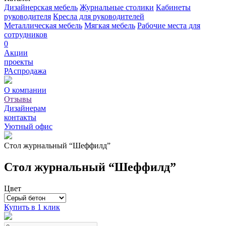
Дизайнерская мебель
Журнальные столики
Кабинеты
руководителя
Кресла для руководителей
Металлическая мебель
Мягкая мебель
Рабочие места для
сотрудников
0
Акции
проекты
РАспродажа
О компании
Отзывы
Дизайнерам
контакты
Уютный офис
Стол журнальный “Шеффилд”
Стол журнальный “Шеффилд”
Цвет
Купить в 1 клик