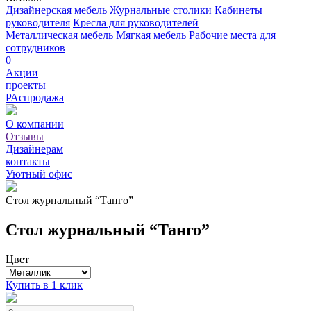
Дизайнерская мебель
Журнальные столики
Кабинеты
руководителя
Кресла для руководителей
Металлическая мебель
Мягкая мебель
Рабочие места для
сотрудников
0
Акции
проекты
РАспродажа
О компании
Отзывы
Дизайнерам
контакты
Уютный офис
Стол журнальный “Танго”
Стол журнальный “Танго”
Цвет
Купить в 1 клик