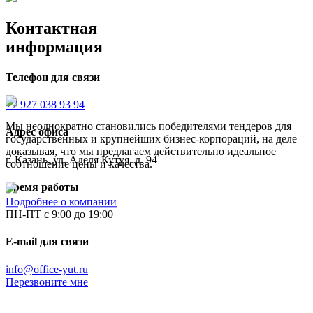
Контактная
информация
Телефон для связи
+7 927 038 93 94
Мы неоднократно становились победителями тендеров для
Адрес офиса
государственных и крупнейших бизнес-корпораций, на деле
доказывая, что мы предлагаем действительно идеальное
г. Казань, ул. Аделя Кутуя, д. 94
соотношение цены и качества.
Время работы
Подробнее о компании
ПН-ПТ с 9:00 до 19:00
E-mail для связи
info@office-yut.ru
Перезвоните мне