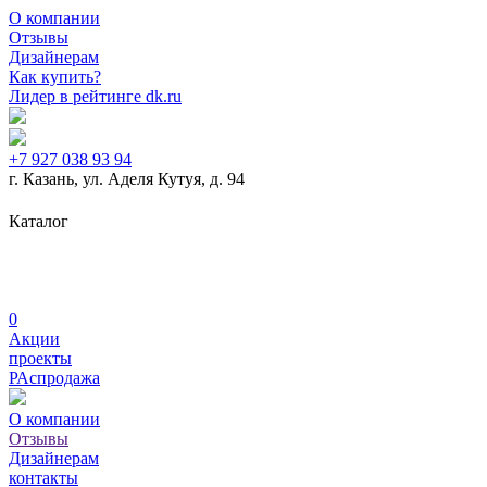
О компании
Отзывы
Дизайнерам
Как купить?
Лидер в рейтинге dk.ru
+7 927 038 93 94
г. Казань, ул. Аделя Кутуя, д. 94
Дизайнерская мебель
Журнальные столики
Кабинеты
Каталог
руководителя
Кресла для руководителей
Металлическая мебель
Мягкая мебель
Рабочие места для
сотрудников
0
Акции
проекты
РАспродажа
О компании
Отзывы
Дизайнерам
контакты