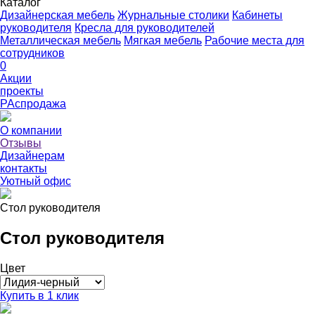
Каталог
Дизайнерская мебель
Журнальные столики
Кабинеты
руководителя
Кресла для руководителей
Металлическая мебель
Мягкая мебель
Рабочие места для
сотрудников
0
Акции
проекты
РАспродажа
О компании
Отзывы
Дизайнерам
контакты
Уютный офис
Стол руководителя
Стол руководителя
Цвет
Купить в 1 клик