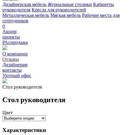
Дизайнерская мебель
Журнальные столики
Кабинеты
руководителя
Кресла для руководителей
Металлическая мебель
Мягкая мебель
Рабочие места для
сотрудников
0
Акции
проекты
РАспродажа
О компании
Отзывы
Дизайнерам
контакты
Уютный офис
Стол руководителя
Стол руководителя
Цвет
Характеристики