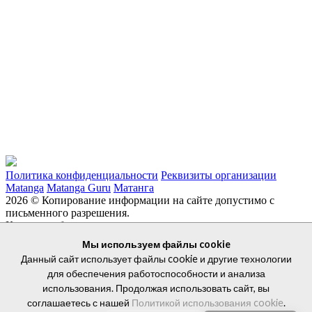
Политика конфиденциальности
Реквизиты организации
Matanga
Matanga Guru
Матанга
2026 © Копирование информации на сайте допустимо с
письменного разрешения.
Каталог мебели
Главная
Дизайнерам
Дизайнерская мебель
Журнальные
Мы используем файлы cookie
столики
Кабинеты руководителя
Данный сайт использует файлы cookie и другие технологии
Кресла для руководителей
Металлическая мебель
Мягкая
для обеспечения работоспособности и анализа
мебель
Рабочие места для сотрудников
использования. Продолжая использовать сайт, вы
+7 927 038 93 94
соглашаетесь с нашей
Политикой использования cookie
.