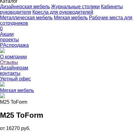
Каталог
Дизайнерская мебель
Журнальные столики
Кабинеты
руководителя
Кресла для руководителей
Металлическая мебель
Мягкая мебель
Рабочие места для
сотрудников
0
Акции
проекты
РАспродажа
О компании
Отзывы
Дизайнерам
контакты
Уютный офис
Мягкая мебель
M25 ToForm
M25 ToForm
от 16270 руб.