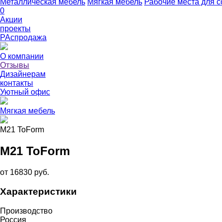
Металлическая мебель
Мягкая мебель
Рабочие места для с
0
Акции
проекты
РАспродажа
О компании
Отзывы
Дизайнерам
контакты
Уютный офис
Мягкая мебель
M21 ToForm
M21 ToForm
от 16830 руб.
Характеристики
Производство
Россия