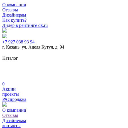
О компании
Отзывы
Дизайнерам
Как купить?
Лидер в рейтинге dk.ru
+7 927 038 93 94
г. Казань, ул. Аделя Кутуя, д. 94
Дизайнерская мебель
Журнальные столики
Кабинеты
Каталог
руководителя
Кресла для руководителей
Металлическая мебель
Мягкая мебель
Рабочие места для
сотрудников
0
Акции
проекты
РАспродажа
О компании
Отзывы
Дизайнерам
контакты