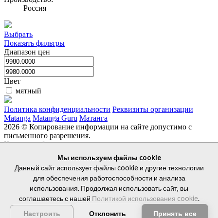
Россия
Выбрать
Показать фильтры
Диапазон цен
Цвет
мятный
Политика конфиденциальности
Реквизиты организации
Matanga
Matanga Guru
Матанга
2026 © Копирование информации на сайте допустимо с
письменного разрешения.
Каталог мебели
Главная
Дизайнерам
Дизайнерская мебель
Журнальные
Мы используем файлы cookie
столики
Кабинеты руководителя
Данный сайт использует файлы cookie и другие технологии
Кресла для руководителей
Металлическая мебель
Мягкая
для обеспечения работоспособности и анализа
мебель
Рабочие места для сотрудников
+7 927 038 93 94
использования. Продолжая использовать сайт, вы
соглашаетесь с нашей
Политикой использования cookie
.
Отклонить
Принять все
Настроить
г. Казань, ул. Аделя Кутуя, д. 94