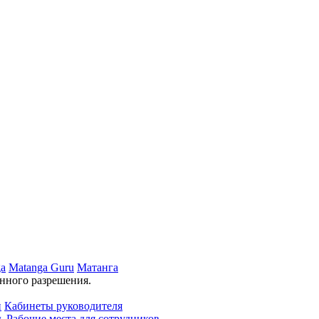
ga
Matanga Guru
Матанга
нного разрешения.
и
Кабинеты руководителя
ь
Рабочие места для сотрудников