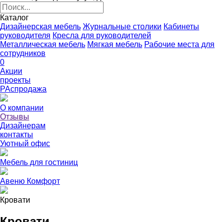
Каталог
Дизайнерская мебель
Журнальные столики
Кабинеты
руководителя
Кресла для руководителей
Металлическая мебель
Мягкая мебель
Рабочие места для
сотрудников
0
Акции
проекты
РАспродажа
О компании
Отзывы
Дизайнерам
контакты
Уютный офис
Мебель для гостиниц
Авеню Комфорт
Кровати
Кровати